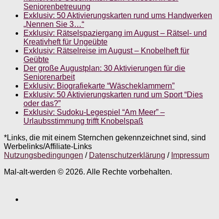
Seniorenbetreuung
Exklusiv: 50 Aktivierungskarten rund ums Handwerken
„Nennen Sie 3…“
Exklusiv: Rätselspaziergang im August – Rätsel- und
Kreativheft für Ungeübte
Exklusiv: Rätselreise im August – Knobelheft für
Geübte
Der große Augustplan: 30 Aktivierungen für die
Seniorenarbeit
Exklusiv: Biografiekarte “Wäscheklammern”
Exklusiv: 50 Aktivierungskarten rund um Sport “Dies
oder das?”
Exklusiv: Sudoku-Legespiel “Am Meer” –
Urlaubsstimmung trifft Knobelspaß
*Links, die mit einem Sternchen gekennzeichnet sind, sind
Werbelinks/Affiliate-Links
Nutzungsbedingungen
/
Datenschutzerklärung
/
Impressum
Mal-alt-werden © 2026. Alle Rechte vorbehalten.