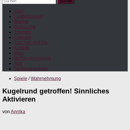
Suchen
nach:
Start
Fortbildungen
Bücher
Betreuung
Themen
Exklusiv
Taschen und Co.
Kontakt
Maw
Nichts verpassen!
App
Stellenangebote
Spiele
/
Wahrnehmung
Kugelrund getroffen! Sinnliches
Aktivieren
von
Annika