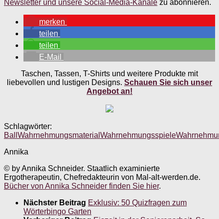
Newsletter und unsere Social-Media-Kanäle
zu abonnieren.
merken
teilen
teilen
E-Mail
Taschen, Tassen, T-Shirts und weitere Produkte mit
liebevollen und lustigen Designs.
Schauen Sie sich unser
Angebot an!
Schlagwörter:
Ball
Wahrnehmungsmaterial
Wahrnehmungsspiele
Wahrnehmu
Annika
© by Annika Schneider. Staatlich examinierte
Ergotherapeutin, Chefredakteurin von Mal-alt-werden.de.
Bücher von Annika Schneider finden Sie hier
.
Nächster Beitrag
Exklusiv: 50 Quizfragen zum
Wörterbingo Garten