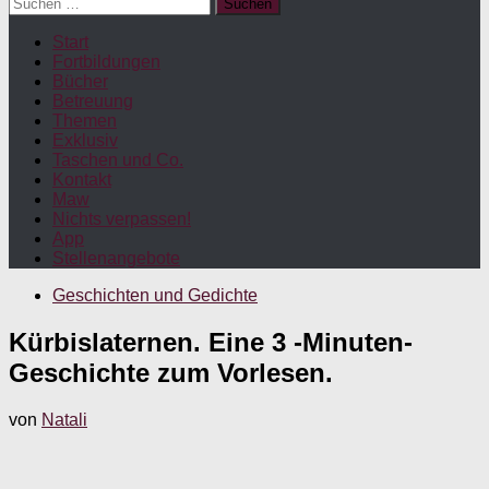
Suchen
nach:
Start
Fortbildungen
Bücher
Betreuung
Themen
Exklusiv
Taschen und Co.
Kontakt
Maw
Nichts verpassen!
App
Stellenangebote
Geschichten und Gedichte
Kürbislaternen. Eine 3 -Minuten-
Geschichte zum Vorlesen.
von
Natali