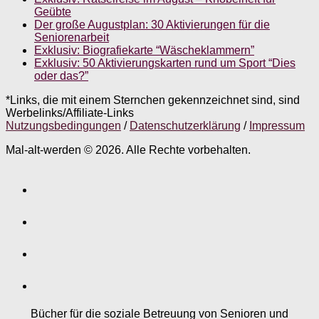
Geübte
Der große Augustplan: 30 Aktivierungen für die
Seniorenarbeit
Exklusiv: Biografiekarte “Wäscheklammern”
Exklusiv: 50 Aktivierungskarten rund um Sport “Dies
oder das?”
*Links, die mit einem Sternchen gekennzeichnet sind, sind
Werbelinks/Affiliate-Links
Nutzungsbedingungen
/
Datenschutzerklärung
/
Impressum
Mal-alt-werden © 2026. Alle Rechte vorbehalten.
Bücher für die soziale Betreuung von Senioren und