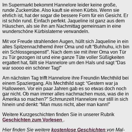
Im Supermarkt bekommt Hannelore leider keine große,
runde Zuckerrübe. Also kauft sie einen Kürbis. Wenn sie
ehrlich ist, hat der sogar die bessere Form für ein Gesicht. Er
ist schön rund. Einfach perfekt. Jaqueline ist ganz aus dem
Häuschen, als sie ihn am Nachmittag gemeinsam in eine
wunderschöne Kürbislaterne verwandeln.
Mit vor Freude strahlenden Augen, hüllt sich Jaqueline in ein
altes Spitzennachthemd ihrer Oma und ruft “Buhhuhu, ich bin
ein Schlossgespenst!”. Nach dem sie mit ihrer Oma von Tür
zu Tür gezogen ist und eine ganze Tüte voller Süßigkeiten
ergattert hat, fällt sie Hannelore um den Hals und sagt “Das
war soooo ein schöner Tag!”
Am nächsten Tag trifft Hannelore ihre Freundin Mechthild bei
einem Spaziergang. Als Mechthild sagt: “Gestern war ja
Halloween. Vor ein paar Jahren gab es so etwas doch noch
gar nicht. Ob man immer alles nachmachen muss, was die in
Amerika so machen?” Schmunzelt Hannelore nur still in sich
hinein und denkt: “Man muss nicht, aber man kann!”
Weitere Kurzgeschichten finden Sie in unserer Rubrik
Geschichten zum Vorlesen
.
Hier finden Sie weitere
kostenlose Geschichten
von Mal-