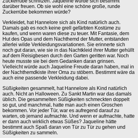
Zuckerrübe schnitzen. Jaqueline würde sich bestimmt
darüber freuen. Ob sie wohl eine schöne große, runde
Zuckerrübe bekommen würde?
Verkleidet, hat Hannelore sich als Kind natürlich auch.
Damals gab es noch keine grell gefärbten Kostüme zu
kaufen, und wenn waren diese zu teuer. Mit Fantasie, dem
Hut des Opas und dem Nachthemd der Mutter, entstanden
allerlei wilde Verkleidungsvariationen. Sie erinnerte sich
noch gut daran, wie sie in das Nachtkleid ihrer Mutter gehüllt
auf dem Reisigbesen durch den Garten geritten war. Noch
heute musste sie bei dem Gedanken daran grinsen.
Vielleicht würde auch Jaqueline Freude daran haben, mal in
der Nachthemdkiste ihrer Oma zu stöbern. Bestimmt wäre da
auch eine passende Verkleidung dabei.
Süßigkeiten gesammelt, hat Hannelore als Kind natürlich
auch. Nicht an Halloween. Zu Sankt Martin war das damals
üblich. Die gesammelten Süßigkeiten schmeckten doppelt
so gut, und manchmal, hatte man auch einen Groschen
bekommen. Vor jeder Tür, war es aufregend darauf zu
warten, ob jemand aufmachte. Und wenn er aufmachte, hatte
er dann auch wirklich etwas Süßes? Jaqueline hätte
bestimmt auch Spaß daran von Tür zu Tür zu gehen und
Süßigkeiten zu sammeln.