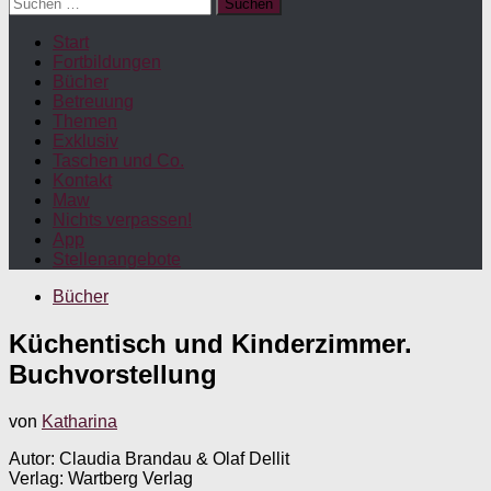
Suchen
nach:
Start
Fortbildungen
Bücher
Betreuung
Themen
Exklusiv
Taschen und Co.
Kontakt
Maw
Nichts verpassen!
App
Stellenangebote
Bücher
Küchentisch und Kinderzimmer.
Buchvorstellung
von
Katharina
Autor: Claudia Brandau & Olaf Dellit
Verlag: Wartberg Verlag