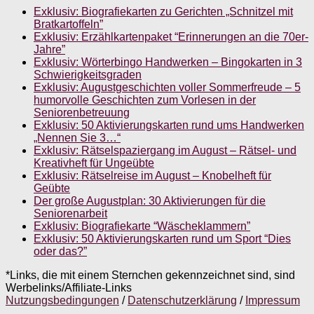
Exklusiv: Biografiekarten zu Gerichten „Schnitzel mit
Bratkartoffeln”
Exklusiv: Erzählkartenpaket “Erinnerungen an die 70er-
Jahre”
Exklusiv: Wörterbingo Handwerken – Bingokarten in 3
Schwierigkeitsgraden
Exklusiv: Augustgeschichten voller Sommerfreude – 5
humorvolle Geschichten zum Vorlesen in der
Seniorenbetreuung
Exklusiv: 50 Aktivierungskarten rund ums Handwerken
„Nennen Sie 3…“
Exklusiv: Rätselspaziergang im August – Rätsel- und
Kreativheft für Ungeübte
Exklusiv: Rätselreise im August – Knobelheft für
Geübte
Der große Augustplan: 30 Aktivierungen für die
Seniorenarbeit
Exklusiv: Biografiekarte “Wäscheklammern”
Exklusiv: 50 Aktivierungskarten rund um Sport “Dies
oder das?”
*Links, die mit einem Sternchen gekennzeichnet sind, sind
Werbelinks/Affiliate-Links
Nutzungsbedingungen
/
Datenschutzerklärung
/
Impressum