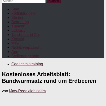
Suchen
nach:
Start
Fortbildungen
Bücher
Betreuung
Themen
Exklusiv
Taschen und Co.
Kontakt
Maw
Nichts verpassen!
App
Stellenangebote
Gedächtnistraining
Kostenloses Arbeitsblatt:
Bandwurmsatz rund um Erdbeeren
von
Maw-Redaktionsteam