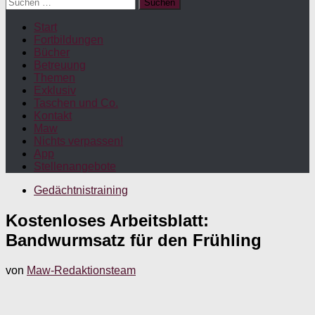
Suchen
nach:
Start
Fortbildungen
Bücher
Betreuung
Themen
Exklusiv
Taschen und Co.
Kontakt
Maw
Nichts verpassen!
App
Stellenangebote
Gedächtnistraining
Kostenloses Arbeitsblatt:
Bandwurmsatz für den Frühling
von
Maw-Redaktionsteam