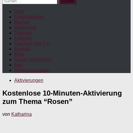
Suchen
nach:
Start
Fortbildungen
Bücher
Betreuung
Themen
Exklusiv
Taschen und Co.
Kontakt
Maw
Nichts verpassen!
App
Stellenangebote
Aktivierungen
Kostenlose 10-Minuten-Aktivierung
zum Thema “Rosen”
von
Katharina