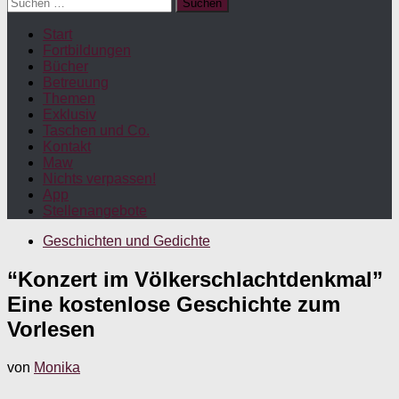
Suchen
nach:
Start
Fortbildungen
Bücher
Betreuung
Themen
Exklusiv
Taschen und Co.
Kontakt
Maw
Nichts verpassen!
App
Stellenangebote
Geschichten und Gedichte
“Konzert im Völkerschlachtdenkmal”
Eine kostenlose Geschichte zum
Vorlesen
von
Monika