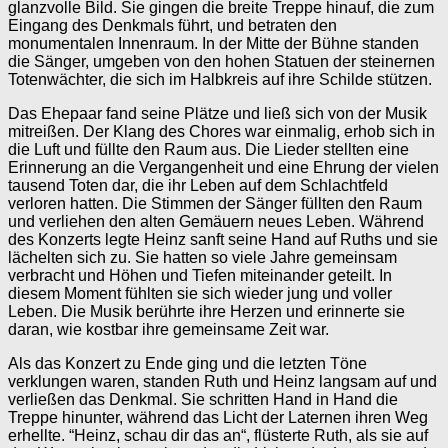
glanzvolle Bild. Sie gingen die breite Treppe hinauf, die zum
Eingang des Denkmals führt, und betraten den
monumentalen Innenraum. In der Mitte der Bühne standen
die Sänger, umgeben von den hohen Statuen der steinernen
Totenwächter, die sich im Halbkreis auf ihre Schilde stützen.
Das Ehepaar fand seine Plätze und ließ sich von der Musik
mitreißen. Der Klang des Chores war einmalig, erhob sich in
die Luft und füllte den Raum aus. Die Lieder stellten eine
Erinnerung an die Vergangenheit und eine Ehrung der vielen
tausend Toten dar, die ihr Leben auf dem Schlachtfeld
verloren hatten. Die Stimmen der Sänger füllten den Raum
und verliehen den alten Gemäuern neues Leben. Während
des Konzerts legte Heinz sanft seine Hand auf Ruths und sie
lächelten sich zu. Sie hatten so viele Jahre gemeinsam
verbracht und Höhen und Tiefen miteinander geteilt. In
diesem Moment fühlten sie sich wieder jung und voller
Leben. Die Musik berührte ihre Herzen und erinnerte sie
daran, wie kostbar ihre gemeinsame Zeit war.
Als das Konzert zu Ende ging und die letzten Töne
verklungen waren, standen Ruth und Heinz langsam auf und
verließen das Denkmal. Sie schritten Hand in Hand die
Treppe hinunter, während das Licht der Laternen ihren Weg
erhellte. “Heinz, schau dir das an“, flüsterte Ruth, als sie auf