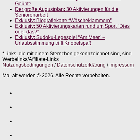
Geübte
Der große Augustplan: 30 Aktivierungen für die
Seniorenarbeit
Exklusiv: Biografiekarte “Wäscheklammern”
Exklusiv: 50 Aktivierungskarten rund um Sport “Dies
oder das?”
Exklusiv: Sudoku-Legespiel “Am Meer” –
Urlaubsstimmung trifft Knobelspaß
*Links, die mit einem Sternchen gekennzeichnet sind, sind
Werbelinks/Affiliate-Links
Nutzungsbedingungen
/
Datenschutzerklärung
/
Impressum
Mal-alt-werden © 2026. Alle Rechte vorbehalten.