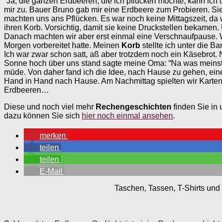
“Ja, die ganzen Erdbeeren, die ich pflücken möchte, kann ich 
mir zu. Bauer Bruno gab mir eine Erdbeere zum Probieren. Sie
machten uns ans Pflücken. Es war noch keine Mittagszeit, da 
ihren Korb. Vorsichtig, damit sie keine Druckstellen bekamen. 
Danach machten wir aber erst einmal eine Verschnaufpause. 
Morgen vorbereitet hatte. Meinen
Korb
stellte ich unter die Ba
Ich war zwar schon satt, aß aber trotzdem noch ein Käsebrot.
Sonne hoch über uns stand sagte meine Oma: “Na was meinst 
müde. Von daher fand ich die Idee, nach Hause zu gehen, ei
Hand in Hand nach Hause. Am Nachmittag spielten wir Karten 
Erdbeeren…
Diese und noch viel mehr
Rechengeschichten
finden Sie in
dazu können Sie sich
hier noch einmal ansehen
.
merken
teilen
teilen
E-Mail
Taschen, Tassen, T-Shirts und 