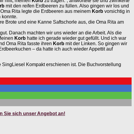
r hilft, meinen
Korb
zu tragen.”, antwortete sie und zwinkerte
rb
mit den reifen Erdbeeren zu füllen. Also gingen wir los und
. Oma Rita legte die Erdbeeren aus meinem
Korb
vorsichtig in
n konnte.
re Brote und eine Kanne Saftschorle aus, die Oma Rita am
ut. Danach machten wir uns wieder an die Arbeit. Als die
 Meinen
Korb
hatte ich gerade wieder gut gefüllt. Und ich war
nd Oma Rita fasste ihren
Korb
mit der Linken. So gingen wir
rdbeerkuchen – da hatte ich auch wieder Appettit auf
 SingLiesel Kompakt erschienen ist. Die Buchvorstellung
 Sie sich unser Angebot an!