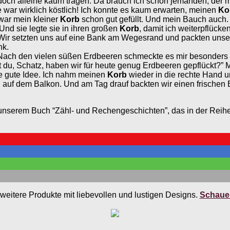
doch alleine kaum tragen. Da brauch ich schon jemanden, der mi
 war wirklich köstlich! Ich konnte es kaum erwarten, meinen
Ko
war mein kleiner
Korb
schon gut gefüllt. Und mein Bauch auch
Und sie legte sie in ihren großen
Korb
, damit ich weiterpflücke
Wir setzten uns auf eine Bank am Wegesrand und packten unse
nk.
 Nach den vielen süßen Erdbeeren schmeckte es mir besonders g
du, Schatz, haben wir für heute genug Erdbeeren gepflückt?”
ne gute Idee. Ich nahm meinen
Korb
wieder in die rechte Hand u
auf dem Balkon. Und am Tag drauf backten wir einen frischen E
 unserem Buch “Zähl- und Rechengeschichten”, das in der Reihe
weitere Produkte mit liebevollen und lustigen Designs.
Schauen