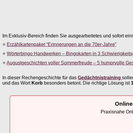
Im Exklusiv-Bereich finden Sie ausgearbeitetes und sofort ein
⭐
Erzählkartenpaket “Erinnerungen an die 70er-Jahre”
⭐
Wörterbingo Handwerken – Bingokarten in 3 Schwierigkeit
⭐
Augustgeschichten voller Sommerfreude – 5 humorvolle Ge
In dieser Rechengeschichte für das
Gedächtnistraining
solle
und das Wort
Korb
besonders betont. Die richtige Lösung ist
Online
Praxisnahe Onli