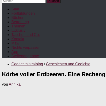
Suchen
nach:
Start
Fortbildungen
Bücher
Betreuung
Themen
Exklusiv
Taschen und Co.
Kontakt
Maw
Nichts verpassen!
App
Stellenangebote
Gedächtnistraining
/
Geschichten und Gedichte
Körbe voller Erdbeeren. Eine Recheng
von
Annika