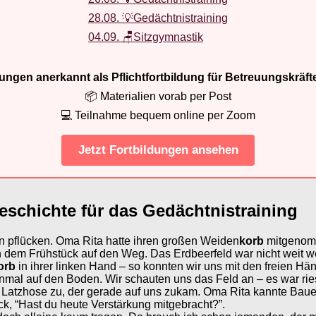
28.08. 💡Gedächtnistraining
04.09. 🪑Sitzgymnastik
ldungen anerkannt als Pflichtfortbildung für Betreuungskräft
📦 Materialien vorab per Post
💻 Teilnahme bequem online per Zoom
Jetzt Fortbildungen ansehen
eschichte für das Gedächtnistraining
n pflücken. Oma Rita hatte ihren großen Weiden
korb
mitgenomm
dem Frühstück auf den Weg. Das Erdbeerfeld war nicht weit w
orb
in ihrer linken Hand – so konnten wir uns mit den freien 
inmal auf den Boden. Wir schauten uns das Feld an – es war rie
n Latzhose zu, der gerade auf uns zukam. Oma Rita kannte Bauer
ück, “Hast du heute Verstärkung mitgebracht?”.