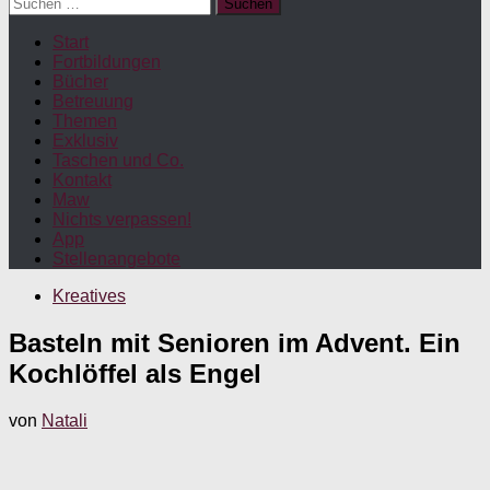
Suchen
nach:
Start
Fortbildungen
Bücher
Betreuung
Themen
Exklusiv
Taschen und Co.
Kontakt
Maw
Nichts verpassen!
App
Stellenangebote
Kreatives
Basteln mit Senioren im Advent. Ein
Kochlöffel als Engel
von
Natali