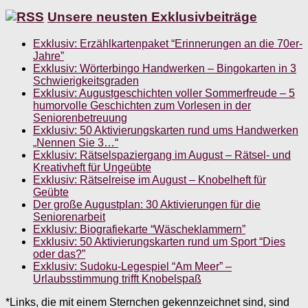
Unsere neusten Exklusivbeiträge
Exklusiv: Erzählkartenpaket “Erinnerungen an die 70er-
Jahre”
Exklusiv: Wörterbingo Handwerken – Bingokarten in 3
Schwierigkeitsgraden
Exklusiv: Augustgeschichten voller Sommerfreude – 5
humorvolle Geschichten zum Vorlesen in der
Seniorenbetreuung
Exklusiv: 50 Aktivierungskarten rund ums Handwerken
„Nennen Sie 3…“
Exklusiv: Rätselspaziergang im August – Rätsel- und
Kreativheft für Ungeübte
Exklusiv: Rätselreise im August – Knobelheft für
Geübte
Der große Augustplan: 30 Aktivierungen für die
Seniorenarbeit
Exklusiv: Biografiekarte “Wäscheklammern”
Exklusiv: 50 Aktivierungskarten rund um Sport “Dies
oder das?”
Exklusiv: Sudoku-Legespiel “Am Meer” –
Urlaubsstimmung trifft Knobelspaß
*Links, die mit einem Sternchen gekennzeichnet sind, sind