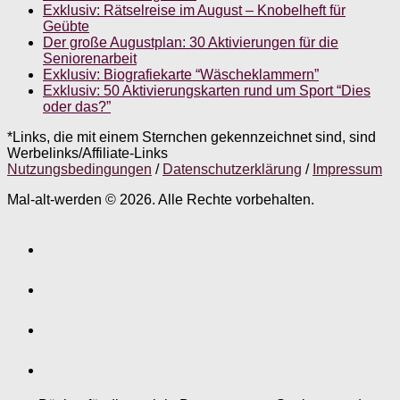
Exklusiv: Rätselreise im August – Knobelheft für
Geübte
Der große Augustplan: 30 Aktivierungen für die
Seniorenarbeit
Exklusiv: Biografiekarte “Wäscheklammern”
Exklusiv: 50 Aktivierungskarten rund um Sport “Dies
oder das?”
*Links, die mit einem Sternchen gekennzeichnet sind, sind
Werbelinks/Affiliate-Links
Nutzungsbedingungen
/
Datenschutzerklärung
/
Impressum
Mal-alt-werden © 2026. Alle Rechte vorbehalten.