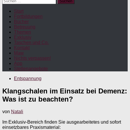
Suchen
nach:
Start
Fortbildungen
Bücher
Betreuung
Themen
Exklusiv
Taschen und Co.
Kontakt
Maw
Nichts verpassen!
App
Stellenangebote
Entspannung
Klangschalen im Einsatz bei Demenz:
Was ist zu beachten?
von
Natali
Im Exklusiv-Bereich finden Sie ausgearbeitetes und sofort
einsetzbares Praxismaterial: