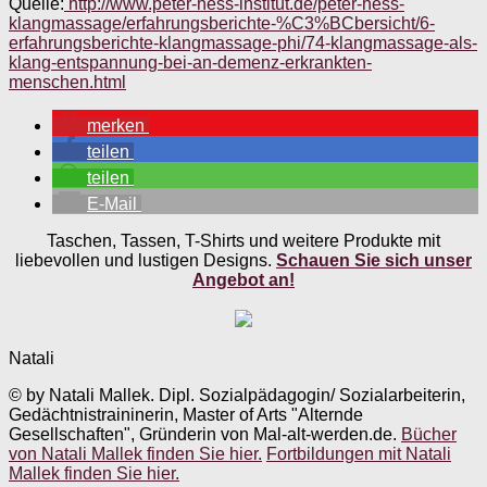
Quelle:
http://www.peter-hess-institut.de/peter-hess-
klangmassage/erfahrungsberichte-%C3%BCbersicht/6-
erfahrungsberichte-klangmassage-phi/74-klangmassage-als-
klang-entspannung-bei-an-demenz-erkrankten-
menschen.html
merken
teilen
teilen
E-Mail
Taschen, Tassen, T-Shirts und weitere Produkte mit
liebevollen und lustigen Designs.
Schauen Sie sich unser
Angebot an!
Natali
© by Natali Mallek. Dipl. Sozialpädagogin/ Sozialarbeiterin,
Gedächtnistraininerin, Master of Arts "Alternde
Gesellschaften", Gründerin von Mal-alt-werden.de.
Bücher
von Natali Mallek finden Sie hier.
Fortbildungen mit Natali
Mallek finden Sie hier.