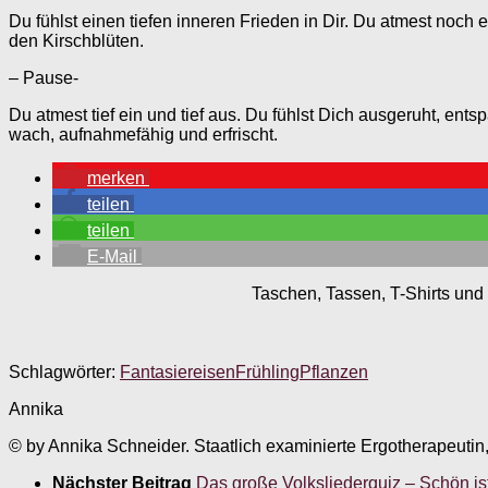
Du fühlst einen tiefen inneren Frieden in Dir. Du atmest noch
den Kirschblüten.
– Pause-
Du atmest tief ein und tief aus. Du fühlst Dich ausgeruht, en
wach, aufnahmefähig und erfrischt.
merken
teilen
teilen
E-Mail
Taschen, Tassen, T-Shirts und 
Schlagwörter:
Fantasiereisen
Frühling
Pflanzen
Annika
© by Annika Schneider. Staatlich examinierte Ergotherapeutin
Nächster Beitrag
Das große Volksliederquiz – Schön is