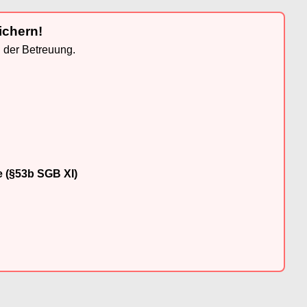
ichern!
n der Betreuung.
e (§53b SGB XI)