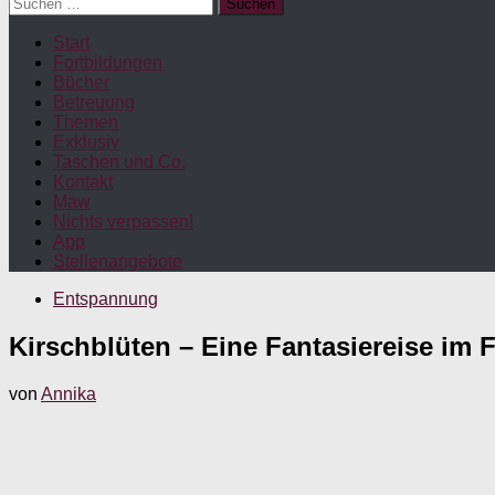
Suchen
nach:
Start
Fortbildungen
Bücher
Betreuung
Themen
Exklusiv
Taschen und Co.
Kontakt
Maw
Nichts verpassen!
App
Stellenangebote
Entspannung
Kirschblüten – Eine Fantasiereise im 
von
Annika