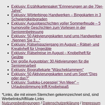
Exklusiv: Erzählkartenpaket “Erinnerungen an die 70er-
Jahre”
Exklusiv: Wörterbingo Handwerken – Bingokarten in 3
Schwierigkeitsgraden
Exklusiv: Augustgeschichten voller Sommerfreude – 5
humorvolle Geschichten zum Vorlesen in der
Seniorenbetreuung
Exklusiv: 50 Aktivierungskarten rund ums Handwerken
„Nennen Sie 3…“
Exklusiv: Rätselspaziergang im August – Rätsel- und
Kreativheft für Ungeübte
Exklusiv: Rätselreise im August – Knobelheft für
Geübte
Der große Augustplan: 30 Aktivierungen für die
Seniorenarbeit
Exklusiv: Biografiekarte “Wäscheklammern”
Exklusiv: 50 Aktivierungskarten rund um Sport “Dies
oder das?”
Exklusiv: Sudoku-Legespiel “Am Meer” –
Urlaubsstimmung trifft Knobelspaß
*Links, die mit einem Sternchen gekennzeichnet sind, sind
Werbelinks/Affiliate-Links
Nutzungsbedingungen
/
Datenschutzerklärung
/
Impressum