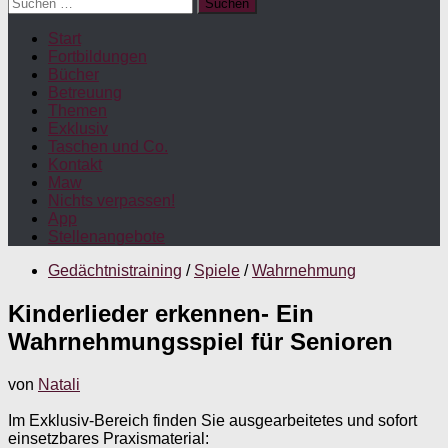
Suchen
nach:
Start
Fortbildungen
Bücher
Betreuung
Themen
Exklusiv
Taschen und Co.
Kontakt
Maw
Nichts verpassen!
App
Stellenangebote
Gedächtnistraining
/
Spiele
/
Wahrnehmung
Kinderlieder erkennen- Ein
Wahrnehmungsspiel für Senioren
von
Natali
Im Exklusiv-Bereich finden Sie ausgearbeitetes und sofort
einsetzbares Praxismaterial: