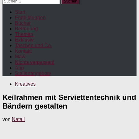
Suchen
nach:
Start
Fortbildungen
Bücher
Betreuung
Themen
Exklusiv
Taschen und Co.
Kontakt
Maw
Nichts verpassen!
App
Stellenangebote
Kreatives
Keilrahmen mit Serviettentechnik und
Bändern gestalten
von
Natali