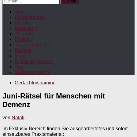
Suchen
nach:
Start
Fortbildungen
Bücher
Betreuung
Themen
Exklusiv
Taschen und Co.
Kontakt
Maw
Nichts verpassen!
App
Stellenangebote
Gedächtnistraining
Juni-Rätsel für Menschen mit
Demenz
von
Natali
Im Exklusiv-Bereich finden Sie ausgearbeitetes und sofort
einsetzbares Praxismaterial: