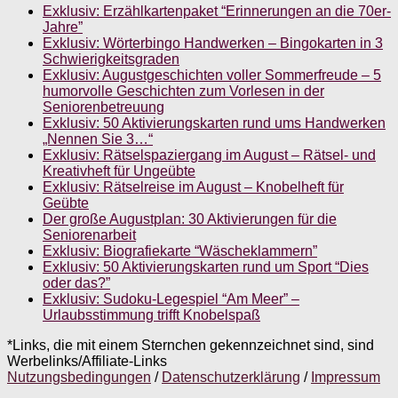
Exklusiv: Erzählkartenpaket “Erinnerungen an die 70er-
Jahre”
Exklusiv: Wörterbingo Handwerken – Bingokarten in 3
Schwierigkeitsgraden
Exklusiv: Augustgeschichten voller Sommerfreude – 5
humorvolle Geschichten zum Vorlesen in der
Seniorenbetreuung
Exklusiv: 50 Aktivierungskarten rund ums Handwerken
„Nennen Sie 3…“
Exklusiv: Rätselspaziergang im August – Rätsel- und
Kreativheft für Ungeübte
Exklusiv: Rätselreise im August – Knobelheft für
Geübte
Der große Augustplan: 30 Aktivierungen für die
Seniorenarbeit
Exklusiv: Biografiekarte “Wäscheklammern”
Exklusiv: 50 Aktivierungskarten rund um Sport “Dies
oder das?”
Exklusiv: Sudoku-Legespiel “Am Meer” –
Urlaubsstimmung trifft Knobelspaß
*Links, die mit einem Sternchen gekennzeichnet sind, sind
Werbelinks/Affiliate-Links
Nutzungsbedingungen
/
Datenschutzerklärung
/
Impressum