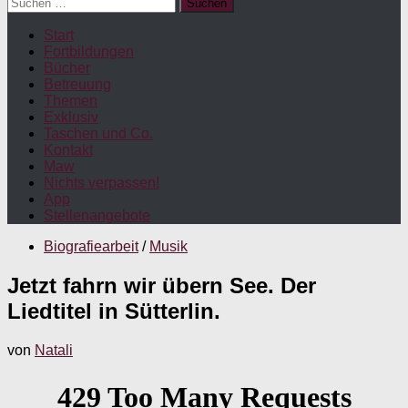
Suchen
nach:
Start
Fortbildungen
Bücher
Betreuung
Themen
Exklusiv
Taschen und Co.
Kontakt
Maw
Nichts verpassen!
App
Stellenangebote
Biografiearbeit
/
Musik
Jetzt fahrn wir übern See. Der
Liedtitel in Sütterlin.
von
Natali