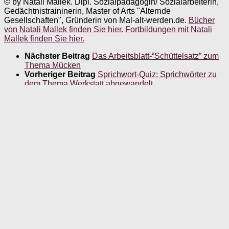
© by Natali Mallek. Dipl. Sozialpädagogin/ Sozialarbeiterin,
Gedächtnistraininerin, Master of Arts "Alternde
Gesellschaften", Gründerin von Mal-alt-werden.de.
Bücher
von Natali Mallek finden Sie hier.
Fortbildungen mit Natali
Mallek finden Sie hier.
Nächster Beitrag
Das Arbeitsblatt-“Schüttelsatz” zum
Thema Mücken
Vorheriger Beitrag
Sprichwort-Quiz: Sprichwörter zu
dem Thema Werkstatt abgewandelt
Für dich vielleicht ebenfalls interessant …