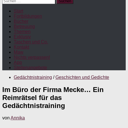
Suchen
nach:
Start
Fortbildungen
Bücher
Betreuung
Themen
Exklusiv
Taschen und Co.
Kontakt
Maw
Nichts verpassen!
App
Stellenangebote
Gedächtnistraining
/
Geschichten und Gedichte
Im Büro der Firma Mecke… Ein
Reimrätsel für das
Gedächtnistraining
von
Annika