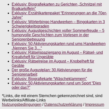
Exklusiv: Biografiekarten zu Gerichten „Schnitzel mit
Bratkartoffeln”
Exklusiv: Erzählkartenpaket “Erinnerungen an die 70er-
Jahre”
Exklusiv: Wörterbingo Handwerken – Bingokarten in 3
Schwierigkeitsgraden
Exklusiv: Augustgeschichten voller Sommerfreude – 5
humorvolle Geschichten zum Vorlesen in der
Seniorenbetreuung
Exklusiv: 50 Aktivierungskarten rund ums Handwerken
„Nennen Sie 3…“
Exklusiv: Rätselspaziergang im August – Rätsel- und
Kreativheft für Ungeübte
Exklusiv: Rätselreise im August – Knobelheft für
Geübte
Der große Augustplan: 30 Aktivierungen für die
Seniorenarbeit
Exklusiv: Biografiekarte “Wäscheklammern”
Exklusiv: 50 Aktivierungskarten rund um Sport “Dies
oder das?”
*Links, die mit einem Sternchen gekennzeichnet sind, sind
Werbelinks/Affiliate-Links
Nutzungsbedingungen
/
Datenschutzerklärung
/
Impressum