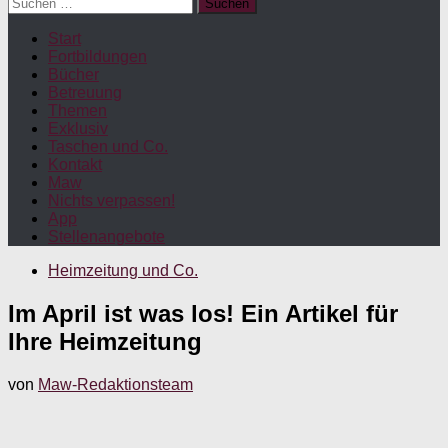
Suchen
nach:
Start
Fortbildungen
Bücher
Betreuung
Themen
Exklusiv
Taschen und Co.
Kontakt
Maw
Nichts verpassen!
App
Stellenangebote
Heimzeitung und Co.
Im April ist was los! Ein Artikel für
Ihre Heimzeitung
von
Maw-Redaktionsteam