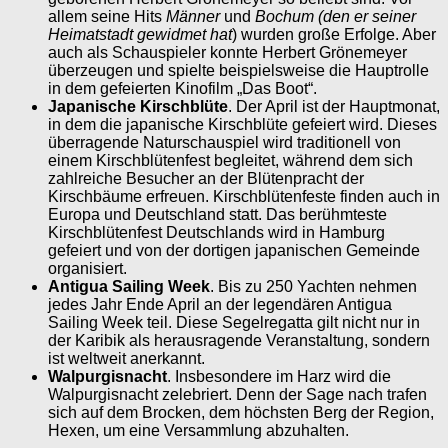
allem seine Hits
Männer
und
Bochum (den er seiner
Heimatstadt gewidmet hat
) wurden große Erfolge. Aber
auch als Schauspieler konnte Herbert Grönemeyer
überzeugen und spielte beispielsweise die Hauptrolle
in dem gefeierten Kinofilm „Das Boot“.
Japanische Kirschblüte
. Der April ist der Hauptmonat,
in dem die japanische Kirschblüte gefeiert wird. Dieses
überragende Naturschauspiel wird traditionell von
einem Kirschblütenfest begleitet, während dem sich
zahlreiche Besucher an der Blütenpracht der
Kirschbäume erfreuen. Kirschblütenfeste finden auch in
Europa und Deutschland statt. Das berühmteste
Kirschblütenfest Deutschlands wird in Hamburg
gefeiert und von der dortigen japanischen Gemeinde
organisiert.
Antigua Sailing Week
. Bis zu 250 Yachten nehmen
jedes Jahr Ende April an der legendären Antigua
Sailing Week teil. Diese Segelregatta gilt nicht nur in
der Karibik als herausragende Veranstaltung, sondern
ist weltweit anerkannt.
Walpurgisnacht
. Insbesondere im Harz wird die
Walpurgisnacht zelebriert. Denn der Sage nach trafen
sich auf dem Brocken, dem höchsten Berg der Region,
Hexen, um eine Versammlung abzuhalten.