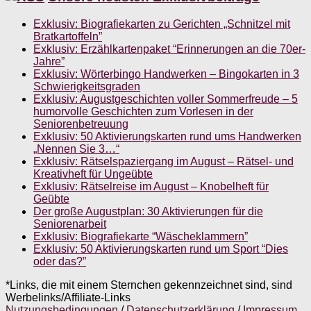
Exklusiv: Biografiekarten zu Gerichten „Schnitzel mit
Bratkartoffeln”
Exklusiv: Erzählkartenpaket “Erinnerungen an die 70er-
Jahre”
Exklusiv: Wörterbingo Handwerken – Bingokarten in 3
Schwierigkeitsgraden
Exklusiv: Augustgeschichten voller Sommerfreude – 5
humorvolle Geschichten zum Vorlesen in der
Seniorenbetreuung
Exklusiv: 50 Aktivierungskarten rund ums Handwerken
„Nennen Sie 3…“
Exklusiv: Rätselspaziergang im August – Rätsel- und
Kreativheft für Ungeübte
Exklusiv: Rätselreise im August – Knobelheft für
Geübte
Der große Augustplan: 30 Aktivierungen für die
Seniorenarbeit
Exklusiv: Biografiekarte “Wäscheklammern”
Exklusiv: 50 Aktivierungskarten rund um Sport “Dies
oder das?”
*Links, die mit einem Sternchen gekennzeichnet sind, sind
Werbelinks/Affiliate-Links
Nutzungsbedingungen
/
Datenschutzerklärung
/
Impressum