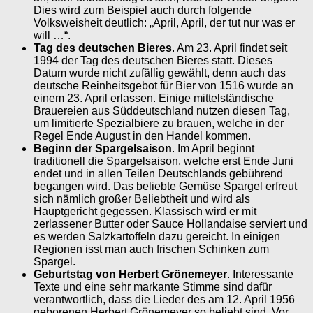
Dies wird zum Beispiel auch durch folgende
Volksweisheit deutlich: „April, April, der tut nur was er
will …“.
Tag des deutschen Bieres
. Am 23. April findet seit
1994 der Tag des deutschen Bieres statt. Dieses
Datum wurde nicht zufällig gewählt, denn auch das
deutsche Reinheitsgebot für Bier von 1516 wurde an
einem 23. April erlassen. Einige mittelständische
Brauereien aus Süddeutschland nutzen diesen Tag,
um limitierte Spezialbiere zu brauen, welche in der
Regel Ende August in den Handel kommen.
Beginn der Spargelsaison
. Im April beginnt
traditionell die Spargelsaison, welche erst Ende Juni
endet und in allen Teilen Deutschlands gebührend
begangen wird. Das beliebte Gemüse Spargel erfreut
sich nämlich großer Beliebtheit und wird als
Hauptgericht gegessen. Klassisch wird er mit
zerlassener Butter oder Sauce Hollandaise serviert und
es werden Salzkartoffeln dazu gereicht. In einigen
Regionen isst man auch frischen Schinken zum
Spargel.
Geburtstag von Herbert Grönemeyer
. Interessante
Texte und eine sehr markante Stimme sind dafür
verantwortlich, dass die Lieder des am 12. April 1956
geborenen Herbert Grönemeyer so beliebt sind. Vor