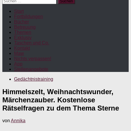
Suchen
nach:
Start
Fortbildungen
Bücher
Betreuung
Themen
Exklusiv
Taschen und Co.
Kontakt
Maw
Nichts verpassen!
App
Stellenangebote
Gedächtnistraining
Himmelszelt, Weihnachtswunder,
Märchenzauber. Kostenlose
Rätselfragen zu dem Thema Sterne
von
Annika