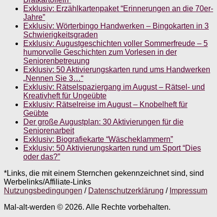
Exklusiv: Erzählkartenpaket “Erinnerungen an die 70er-
Jahre”
Exklusiv: Wörterbingo Handwerken – Bingokarten in 3
Schwierigkeitsgraden
Exklusiv: Augustgeschichten voller Sommerfreude – 5
humorvolle Geschichten zum Vorlesen in der
Seniorenbetreuung
Exklusiv: 50 Aktivierungskarten rund ums Handwerken
„Nennen Sie 3…“
Exklusiv: Rätselspaziergang im August – Rätsel- und
Kreativheft für Ungeübte
Exklusiv: Rätselreise im August – Knobelheft für
Geübte
Der große Augustplan: 30 Aktivierungen für die
Seniorenarbeit
Exklusiv: Biografiekarte “Wäscheklammern”
Exklusiv: 50 Aktivierungskarten rund um Sport “Dies
oder das?”
*Links, die mit einem Sternchen gekennzeichnet sind, sind
Werbelinks/Affiliate-Links
Nutzungsbedingungen
/
Datenschutzerklärung
/
Impressum
Mal-alt-werden © 2026. Alle Rechte vorbehalten.