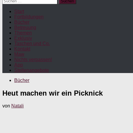
Suchen
nach:
Start
Fortbildungen
Bücher
Betreuung
Themen
Exklusiv
Taschen und Co.
Kontakt
Maw
Nichts verpassen!
App
Stellenangebote
Bücher
Heut machen wir ein Picknick
von
Natali