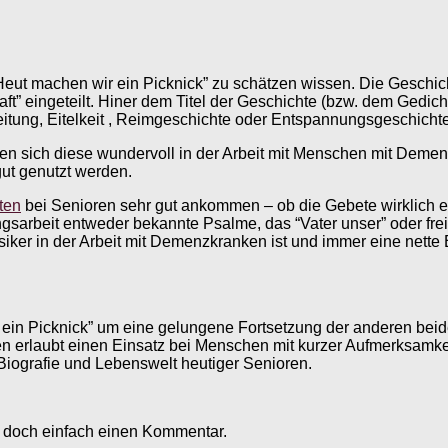
Heut machen wir ein Picknick” zu schätzen wissen. Die Geschic
aft” eingeteilt. Hiner dem Titel der Geschichte (bzw. dem Gedi
eitung, Eitelkeit , Reimgeschichte oder Entspannungsgeschichte
ssen sich diese wundervoll in der Arbeit mit Menschen mit Dem
ut genutzt werden.
ten
bei Senioren sehr gut ankommen – ob die Gebete wirklich ei
ungsarbeit entweder bekannte Psalme, das “Vater unser” oder fr
ker in der Arbeit mit Demenzkranken ist und immer eine nette E
 ein Picknick” um eine gelungene Fortsetzung der anderen beid
erlaubt einen Einsatz bei Menschen mit kurzer Aufmerksamkeit
 Biografie und Lebenswelt heutiger Senioren.
e doch einfach einen Kommentar.