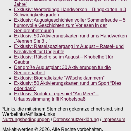
Jahre”
Exklusiv: Wörterbingo Handwerken – Bingokarten in 3
Schwierigkeitsgraden
Exklusiv: Augustgeschichten voller Sommerfreude – 5
humorvolle Geschichten zum Vorlesen in der
Seniorenbetreuung
Exklusiv: 50 Aktivierungskarten rund ums Handwerken
„Nennen Sie 3…“
Exklusiv: Rätselspaziergang im August – Rätsel- und
Kreativheft für Ungeübte
Exklusiv: Rätselreise im August – Knobelheft für
Geübte
Der große Augustplan: 30 Aktivierungen für die
Seniorenarbeit
Exklusiv: Biografiekarte “Wäscheklammern”
Exklusiv: 50 Aktivierungskarten rund um Sport “Dies
oder das?”
Exklusiv: Sudoku-Legespiel “Am Meer” –
Urlaubsstimmung trifft Knobelspaß
*Links, die mit einem Sternchen gekennzeichnet sind, sind
Werbelinks/Affiliate-Links
Nutzungsbedingungen
/
Datenschutzerklärung
/
Impressum
Mal-alt-werden © 2026. Alle Rechte vorbehalten.