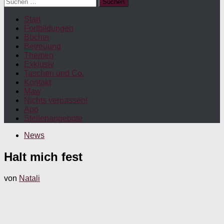
Suchen
nach:
Start
Fortbildungen
Bücher
Betreuung
Themen
Exklusiv
Taschen und Co.
Kontakt
Maw
Nichts verpassen!
App
Stellenangebote
News
Halt mich fest
von
Natali