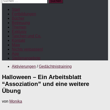
Suchen
nach:
Start
Fortbildungen
Bücher
Betreuung
Themen
Exklusiv
Taschen und Co.
Kontakt
Maw
Nichts verpassen!
App
Stellenangebote
Aktivierungen
/
Gedächtnistraining
Halloween – Ein Arbeitsblatt
“Assoziation” und eine weitere
Übung
von
Monika