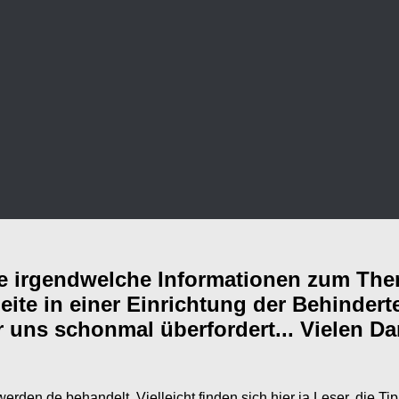
 Sie irgendwelche Informationen zum T
eite in einer Einrichtung der Behinder
ter uns schonmal überfordert... Vielen 
-werden.de behandelt. Vielleicht finden sich hier ja Leser, die