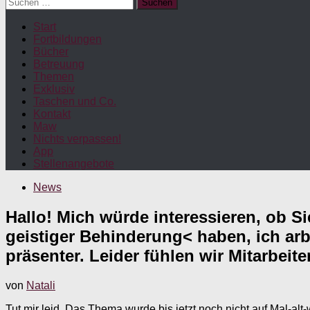
Suchen
nach:
Start
Fortbildungen
Bücher
Betreuung
Themen
Exklusiv
Taschen und Co.
Kontakt
Maw
Nichts verpassen!
App
Stellenangebote
News
Hallo! Mich würde interessieren, ob
geistiger Behinderung< haben, ich arb
präsenter. Leider fühlen wir Mitarbei
von
Natali
Tut mir leid. Das Thema wurde bis jetzt noch nicht auf Mal-alt