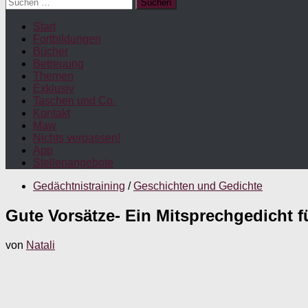
Suchen
nach:
Start
Fortbildungen
Bücher
Betreuung
Themen
Exklusiv
Taschen und Co.
Kontakt
Maw
Nichts verpassen!
App
Stellenangebote
Gedächtnistraining
/
Geschichten und Gedichte
Gute Vorsätze- Ein Mitsprechgedicht f
von
Natali