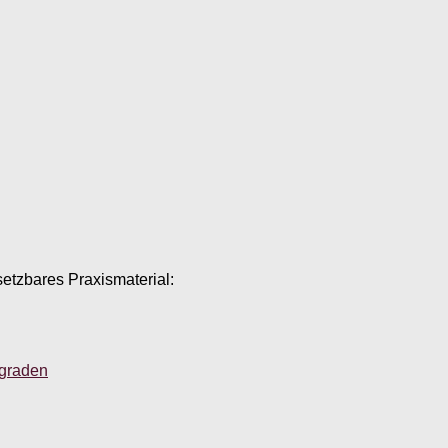
setzbares Praxismaterial:
sgraden