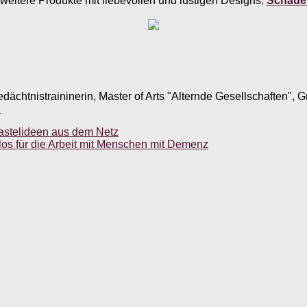
weitere Produkte mit liebevollen und lustigen Designs.
Schauen
edächtnistraininerin, Master of Arts "Alternde Gesellschaften",
.
Bastelideen aus dem Netz
enlos für die Arbeit mit Menschen mit Demenz