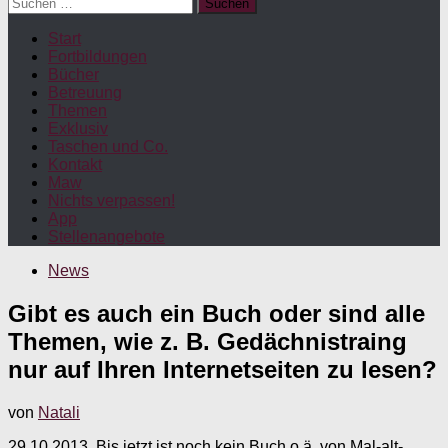
Suchen
nach:
Start
Fortbildungen
Bücher
Betreuung
Themen
Exklusiv
Taschen und Co.
Kontakt
Maw
Nichts verpassen!
App
Stellenangebote
News
Gibt es auch ein Buch oder sind alle
Themen, wie z. B. Gedächnistraing
nur auf Ihren Internetseiten zu lesen?
von
Natali
29.10.2013. Bis jetzt ist noch kein Buch o.ä. von Mal-alt-