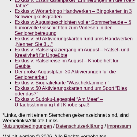
Exklusiv: Erzählkartenpaket “Erinnerungen an die 70er-
Jahre”
Exklusiv: Wörterbingo Handwerken – Bingokarten in 3
Schwierigkeitsgraden
Exklusiv: Augustgeschichten voller Sommerfreude – 5
humorvolle Geschichten zum Vorlesen in der
Seniorenbetreuung
Exklusiv: 50 Aktivierungskarten rund ums Handwerken
„Nennen Sie 3…“
Exklusiv: Rätselspaziergang im August – Rätsel- und
Kreativheft für Ungeübte
Exklusiv: Rätselreise im August – Knobelheft für
Geübte
Der große Augustplan: 30 Aktivierungen für die
Seniorenarbeit
Exklusiv: Biografiekarte “Wäscheklammern”
Exklusiv: 50 Aktivierungskarten rund um Sport “Dies
oder das?”
Exklusiv: Sudoku-Legespiel “Am Meer” –
Urlaubsstimmung trifft Knobelspaß
*Links, die mit einem Sternchen gekennzeichnet sind, sind
Werbelinks/Affiliate-Links
Nutzungsbedingungen
/
Datenschutzerklärung
/
Impressum
Mal-alt-werden © 2026. Alle Rechte vorbehalten.