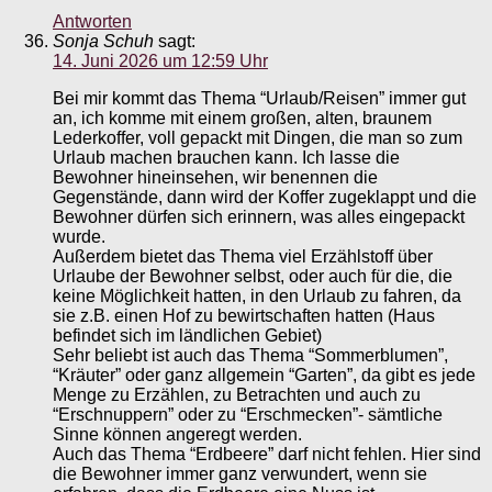
Antworten
Sonja Schuh
sagt:
14. Juni 2026 um 12:59 Uhr
Bei mir kommt das Thema “Urlaub/Reisen” immer gut
an, ich komme mit einem großen, alten, braunem
Lederkoffer, voll gepackt mit Dingen, die man so zum
Urlaub machen brauchen kann. Ich lasse die
Bewohner hineinsehen, wir benennen die
Gegenstände, dann wird der Koffer zugeklappt und die
Bewohner dürfen sich erinnern, was alles eingepackt
wurde.
Außerdem bietet das Thema viel Erzählstoff über
Urlaube der Bewohner selbst, oder auch für die, die
keine Möglichkeit hatten, in den Urlaub zu fahren, da
sie z.B. einen Hof zu bewirtschaften hatten (Haus
befindet sich im ländlichen Gebiet)
Sehr beliebt ist auch das Thema “Sommerblumen”,
“Kräuter” oder ganz allgemein “Garten”, da gibt es jede
Menge zu Erzählen, zu Betrachten und auch zu
“Erschnuppern” oder zu “Erschmecken”- sämtliche
Sinne können angeregt werden.
Auch das Thema “Erdbeere” darf nicht fehlen. Hier sind
die Bewohner immer ganz verwundert, wenn sie