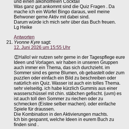
und einen alkoholfreien Cocktail
Was ganz gut ankommt sind die Quiz Fragen . Da
mache ich ein Würfel Bingo daraus, weil meine
Behwoner gerne Aktiv mit dabei sind.
Darum würde ich mich sehr über das Buch freuen.
Lg Heike
Antworten
Yvonne Kyre
sagt:
12. Juni 2026 um 15:55 Uhr
👏Hallo! wir nutzen sehr gerne in der Tagespflege eure
Ideen und Vorlagen. wir haben in unseren Gruppen
auch immer ein Thema, das sich durchzieht. im
Sommer sind es gerne Blumen, ob gebastelt oder zum
puzzlen oder einfach ein Bild zu beschreiben oder
natürlich ein Quiz. Wasser ist auch ein tolles Thema.
sehr vielseitig. ich habe kürzlich Gummis aus einer
wasserschüssel mit chin. stäbchen gefischt. (uvm) es
ist auch toll den Sommer zu riechen oder zu
schmecken (Eistee selber machen). oder einfache
Spiele für draussen.
Die Kombination in den Aktivierungen machts.
Ich bin gespannt, welche Ideen in eurem Buch zu
finden sind .