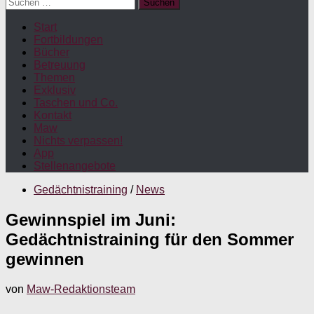
Suchen
nach:
Start
Fortbildungen
Bücher
Betreuung
Themen
Exklusiv
Taschen und Co.
Kontakt
Maw
Nichts verpassen!
App
Stellenangebote
Gedächtnistraining
/
News
Gewinnspiel im Juni:
Gedächtnistraining für den Sommer
gewinnen
von
Maw-Redaktionsteam