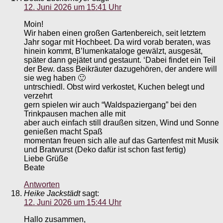
12. Juni 2026 um 15:41 Uhr
Moin!
Wir haben einen großen Gartenbereich, seit letztem
Jahr sogar mit Hochbeet. Da wird vorab beraten, was
hinein kommt, B’lumenkataloge gewälzt, ausgesät,
später dann gejätet und gestaunt. ‘Dabei findet ein Teil
der Bew. dass Beikräuter dazugehören, der andere will
sie weg haben 🙂
untrschiedl. Obst wird verkostet, Kuchen belegt und
verzehrt
gern spielen wir auch “Waldspaziergang” bei den
Trinkpausen machen alle mit
aber auch einfach still draußen sitzen, Wind und Sonne
genießen macht Spaß
momentan freuen sich alle auf das Gartenfest mit Musik
und Bratwurst (Deko dafür ist schon fast fertig)
Liebe Grüße
Beate
Antworten
Heike Jackstädt
sagt:
12. Juni 2026 um 15:44 Uhr
Hallo zusammen,