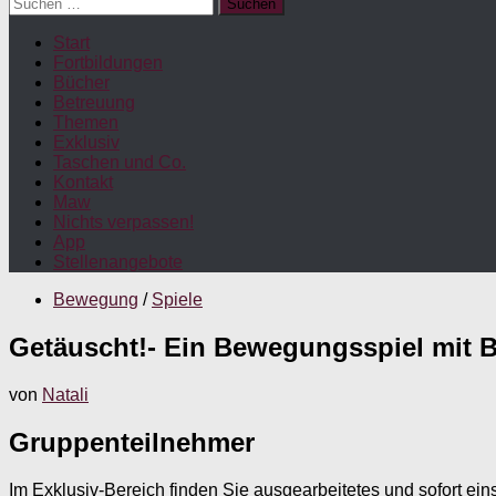
Suchen
nach:
Start
Fortbildungen
Bücher
Betreuung
Themen
Exklusiv
Taschen und Co.
Kontakt
Maw
Nichts verpassen!
App
Stellenangebote
Bewegung
/
Spiele
Getäuscht!- Ein Bewegungsspiel mit Ba
von
Natali
Gruppenteilnehmer
Im Exklusiv-Bereich finden Sie ausgearbeitetes und sofort ein