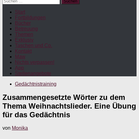
Suchen
nach:
Start
Fortbildungen
Bücher
Betreuung
Themen
Exklusiv
Taschen und Co.
Kontakt
Maw
Nichts verpassen!
App
Stellenangebote
Gedächtnistraining
Zusammengesetzte Wörter zu dem
Thema Weihnachtslieder. Eine Übung
für das Gedächtnis
von
Monika