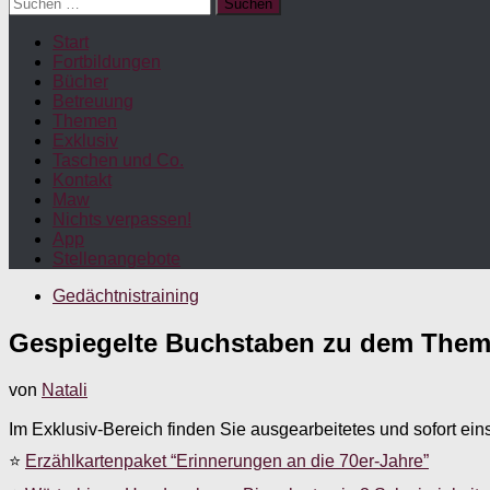
Suchen
nach:
Start
Fortbildungen
Bücher
Betreuung
Themen
Exklusiv
Taschen und Co.
Kontakt
Maw
Nichts verpassen!
App
Stellenangebote
Gedächtnistraining
Gespiegelte Buchstaben zu dem Thema
von
Natali
Im Exklusiv-Bereich finden Sie ausgearbeitetes und sofort ein
⭐
Erzählkartenpaket “Erinnerungen an die 70er-Jahre”