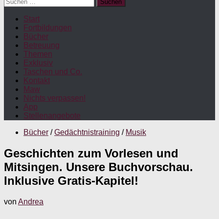
Suchen
nach:
Start
Fortbildungen
Bücher
Betreuung
Themen
Exklusiv
Taschen und Co.
Kontakt
Maw
Nichts verpassen!
App
Stellenangebote
Bücher
/
Gedächtnistraining
/
Musik
Geschichten zum Vorlesen und
Mitsingen. Unsere Buchvorschau.
Inklusive Gratis-Kapitel!
von
Andrea