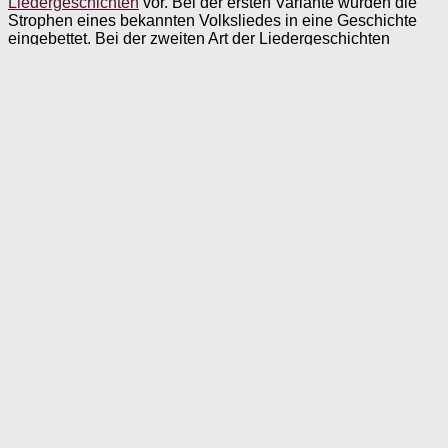
Liedergeschichten
vor. Bei der ersten Variante wurden die
Strophen eines bekannten Volksliedes in eine Geschichte
eingebettet. Bei der zweiten Art der Liedergeschichten
wurden Strophen verschiedener Volkslieder in einer
thematisch passenden Geschichte zusammengefügt.
Erfahrungsgemäß besteht bei den Senioren am Ende des
Lesens der Wunsch, das ganze Lied noch einmal
gemeinsam zu singen, einfach weil sie so viel Freude daran
haben!
Wir wünschen Ihnen nun viel Spaß mit unseren
Liedergeschichten!
Das Buch
Geschichten zum Vorlesen und Mitsingen
jetzt
direkt bei SingLiesel bestellen*
!
merken
teilen
teilen
E-Mail
Schlagwörter:
Geschichten
Musik
Vorlesen
Nächster Beitrag
Die abgeknickte Sonnenblume. Eine