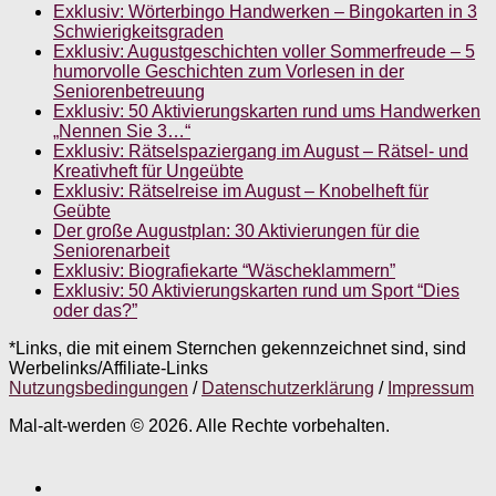
Exklusiv: Wörterbingo Handwerken – Bingokarten in 3
Schwierigkeitsgraden
Exklusiv: Augustgeschichten voller Sommerfreude – 5
humorvolle Geschichten zum Vorlesen in der
Seniorenbetreuung
Exklusiv: 50 Aktivierungskarten rund ums Handwerken
„Nennen Sie 3…“
Exklusiv: Rätselspaziergang im August – Rätsel- und
Kreativheft für Ungeübte
Exklusiv: Rätselreise im August – Knobelheft für
Geübte
Der große Augustplan: 30 Aktivierungen für die
Seniorenarbeit
Exklusiv: Biografiekarte “Wäscheklammern”
Exklusiv: 50 Aktivierungskarten rund um Sport “Dies
oder das?”
*Links, die mit einem Sternchen gekennzeichnet sind, sind
Werbelinks/Affiliate-Links
Nutzungsbedingungen
/
Datenschutzerklärung
/
Impressum
Mal-alt-werden © 2026. Alle Rechte vorbehalten.