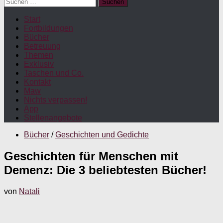
Suchen
nach:
Start
Fortbildungen
Bücher
Betreuung
Themen
Exklusiv
Taschen und Co.
Kontakt
Maw
Nichts verpassen!
App
Stellenangebote
Bücher
/
Geschichten und Gedichte
Geschichten für Menschen mit
Demenz: Die 3 beliebtesten Bücher!
von
Natali