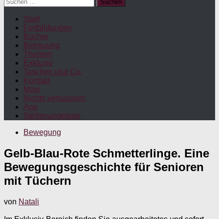
Suchen
nach:
Start
Fortbildungen
Bücher
Betreuung
Themen
Exklusiv
Taschen und Co.
Kontakt
Maw
Nichts verpassen!
App
Stellenangebote
Bewegung
Gelb-Blau-Rote Schmetterlinge. Eine
Bewegungsgeschichte für Senioren
mit Tüchern
von
Natali