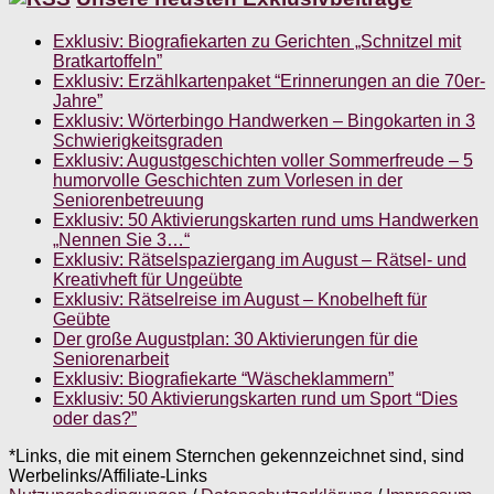
Exklusiv: Biografiekarten zu Gerichten „Schnitzel mit
Bratkartoffeln”
Exklusiv: Erzählkartenpaket “Erinnerungen an die 70er-
Jahre”
Exklusiv: Wörterbingo Handwerken – Bingokarten in 3
Schwierigkeitsgraden
Exklusiv: Augustgeschichten voller Sommerfreude – 5
humorvolle Geschichten zum Vorlesen in der
Seniorenbetreuung
Exklusiv: 50 Aktivierungskarten rund ums Handwerken
„Nennen Sie 3…“
Exklusiv: Rätselspaziergang im August – Rätsel- und
Kreativheft für Ungeübte
Exklusiv: Rätselreise im August – Knobelheft für
Geübte
Der große Augustplan: 30 Aktivierungen für die
Seniorenarbeit
Exklusiv: Biografiekarte “Wäscheklammern”
Exklusiv: 50 Aktivierungskarten rund um Sport “Dies
oder das?”
*Links, die mit einem Sternchen gekennzeichnet sind, sind
Werbelinks/Affiliate-Links