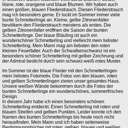
lilane, rote, orangene und blaue Blumen. Wir haben auch
einen großen, blauen Fliederstrauch. Diesen Fliederstrauch
mag ich besonders gerne. Er lockt im Sommer immer viele
bunte Schmetterlinge an. Kleine, gelbe Zitronenfalter
bevölkern den Fliederstrauch meistens als erstes. Die
gelben Zitronenfalter eröffnen die Saison der bunten
Schmetterlinge. Der blaue Bläuling ist auch ein
wunderschöner Schmetterling und vielleicht mein liebster
Schmetterling. Mein Mann mag am liebsten den roten
kleinen Feuerfalter. Auch der Schwalbenschwanz ist ein
besonders schöner Schmetterling mit gelber Zeichnung und
der Admiral besticht durch sein schwarz-weiß-rotes Muster.
Im Sommer ist der blaue Flieder mit den Schmetterlingen
mein liebstes Fotomotiv. Die Fotos von den blauen, roten
und gelben Schmetterlingen zieren unser gesamtes Haus.
Unsere weißen Wände bekommen durch die Fotos der
bunten Schmetterlinge ein wunderschönes, sommerfrisches
Design.
In diesem Jahr habe ich einen besonders schönen
Schmetterling entdeckt. Einen Schmetterling mit roten und
blauen Streifen und gelben Punkten. Leider konnte ich den
Namen des bunten Schmetterlings bis heute noch nicht
herausfinden. Mein Mann und ich haben seitenweise
Bestimmungsbücher mit roten, gelben, blauen und weißen