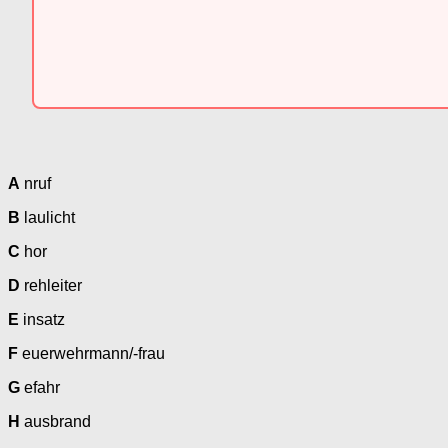
A
nruf
B
laulicht
C
hor
D
rehleiter
E
insatz
F
euerwehrmann/-frau
G
efahr
H
ausbrand