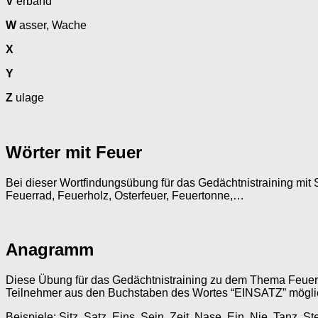
V
erband
W
asser, Wache
X
Y
Z
ulage
Wörter mit Feuer
Bei dieser Wortfindungsübung für das Gedächtnistraining mit
Feuerrad, Feuerholz, Osterfeuer, Feuertonne,…
Anagramm
Diese Übung für das Gedächtnistraining zu dem Thema Feuerw
Teilnehmer aus den Buchstaben des Wortes “EINSATZ” möglich
Beispiele: Sitz, Satz, Eins, Sein, Zeit, Nase, Ein, Nie, Tanz, St