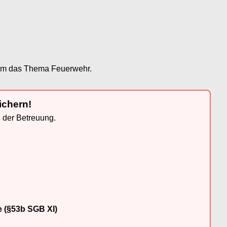
s um das Thema Feuerwehr.
ichern!
n der Betreuung.
e (§53b SGB XI)