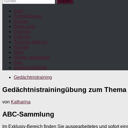
Suchen
nach:
Start
Fortbildungen
Bücher
Betreuung
Themen
Exklusiv
Taschen und Co.
Kontakt
Maw
Nichts verpassen!
App
Stellenangebote
Gedächtnistraining
Gedächtnistrainingübung zum Thema
von
Katharina
ABC-Sammlung
Im Exklusiv-Bereich finden Sie ausgearbeitetes und sofort ein