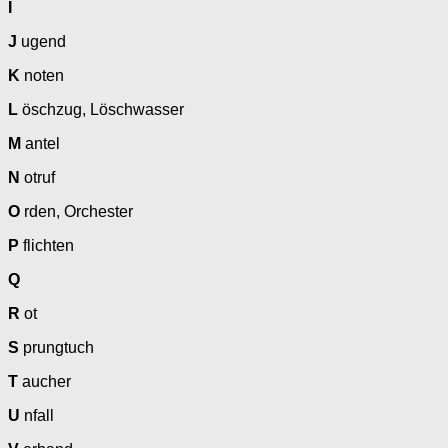
I
J
ugend
K
noten
L
öschzug, Löschwasser
M
antel
N
otruf
O
rden, Orchester
P
flichten
Q
R
ot
S
prungtuch
T
aucher
U
nfall