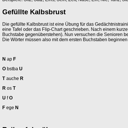
Gefüllte Kalbsbrust
Die gefüllte Kalbsbrust ist eine Übung für das Gedächtnistrain
eine Tafel oder das Flip-Chart geschrieben. Nach einem kurzen
Buchstabe gegenüberstehen). Nun versuchen die Senioren bei 
Die Wörter müssen also mit dem ersten Buchstaben beginnen
N
ap
F
O
bstba
U
T
auche
R
R
os
T
U
f
O
F
ege
N