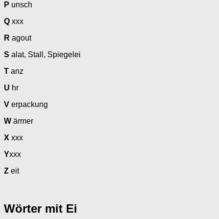
P
unsch
Q
xxx
R
agout
S
alat, Stall, Spiegelei
T
anz
U
hr
V
erpackung
W
ärmer
X
xxx
Y
xxx
Z
eit
Wörter mit Ei