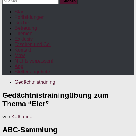
Suchen
nach:
Start
Fortbildungen
Bücher
Betreuung
Themen
Exklusiv
Taschen und Co.
Kontakt
Maw
Nichts verpassen!
App
Stellenangebote
Gedächtnistraining
Gedächtnistrainingübung zum
Thema “Eier”
von
Katharina
ABC-Sammlung