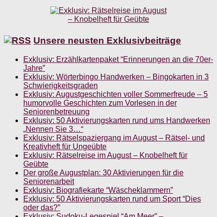
Unsere neusten Exklusivbeiträge
Exklusiv: Erzählkartenpaket “Erinnerungen an die 70er-
Jahre”
Exklusiv: Wörterbingo Handwerken – Bingokarten in 3
Schwierigkeitsgraden
Exklusiv: Augustgeschichten voller Sommerfreude – 5
humorvolle Geschichten zum Vorlesen in der
Seniorenbetreuung
Exklusiv: 50 Aktivierungskarten rund ums Handwerken
„Nennen Sie 3…“
Exklusiv: Rätselspaziergang im August – Rätsel- und
Kreativheft für Ungeübte
Exklusiv: Rätselreise im August – Knobelheft für
Geübte
Der große Augustplan: 30 Aktivierungen für die
Seniorenarbeit
Exklusiv: Biografiekarte “Wäscheklammern”
Exklusiv: 50 Aktivierungskarten rund um Sport “Dies
oder das?”
Exklusiv: Sudoku-Legespiel “Am Meer” –