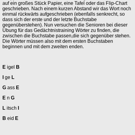
auf ein großes Stück Papier, eine Tafel oder das Flip-Chart
geschrieben. Nach einem kurzen Abstand wir das Wort noch
einmal rückwärts aufgeschrieben (ebenfalls senkrecht, so
dass sich der erste und der letzte Buchstabe
gegenüberstehen). Nun versuchen die Senioren bei dieser
Übung für das Gedächtnistraining Wörter zu finden, die
zwischen die Buchstabe passen,die sich gegenüber stehen.
Die Wörter müssen also mit dem ersten Buchstaben
beginnen und mit dem zweiten enden.
E
igel
B
I
ge
L
G
ass
E
E
n
G
L
itsch
I
B
eid
E