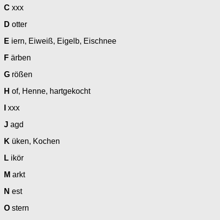
C
xxx
D
otter
E
iern, Eiweiß, Eigelb, Eischnee
F
ärben
G
rößen
H
of, Henne, hartgekocht
I
xxx
J
agd
K
üken, Kochen
L
ikör
M
arkt
N
est
O
stern