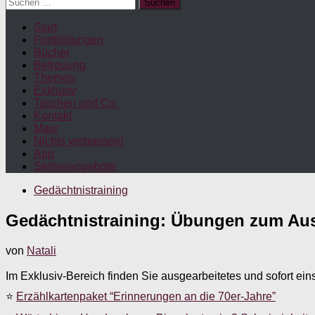
Suchen
nach:
Start
Fortbildungen
Bücher
Betreuung
Themen
Exklusiv
Taschen und Co.
Kontakt
Maw
Nichts verpassen!
App
Stellenangebote
Gedächtnistraining
Gedächtnistraining: Übungen zum Aus
von
Natali
Im Exklusiv-Bereich finden Sie ausgearbeitetes und sofort ein
⭐
Erzählkartenpaket “Erinnerungen an die 70er-Jahre”