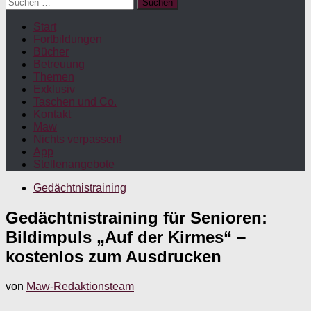
Suchen
nach:
Start
Fortbildungen
Bücher
Betreuung
Themen
Exklusiv
Taschen und Co.
Kontakt
Maw
Nichts verpassen!
App
Stellenangebote
Gedächtnistraining
Gedächtnistraining für Senioren:
Bildimpuls „Auf der Kirmes“ –
kostenlos zum Ausdrucken
von
Maw-Redaktionsteam