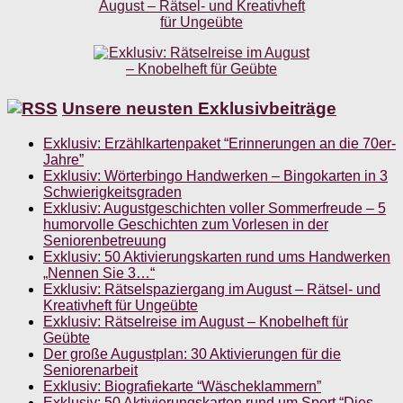
Unsere neusten Exklusivbeiträge
Exklusiv: Erzählkartenpaket “Erinnerungen an die 70er-
Jahre”
Exklusiv: Wörterbingo Handwerken – Bingokarten in 3
Schwierigkeitsgraden
Exklusiv: Augustgeschichten voller Sommerfreude – 5
humorvolle Geschichten zum Vorlesen in der
Seniorenbetreuung
Exklusiv: 50 Aktivierungskarten rund ums Handwerken
„Nennen Sie 3…“
Exklusiv: Rätselspaziergang im August – Rätsel- und
Kreativheft für Ungeübte
Exklusiv: Rätselreise im August – Knobelheft für
Geübte
Der große Augustplan: 30 Aktivierungen für die
Seniorenarbeit
Exklusiv: Biografiekarte “Wäscheklammern”
Exklusiv: 50 Aktivierungskarten rund um Sport “Dies