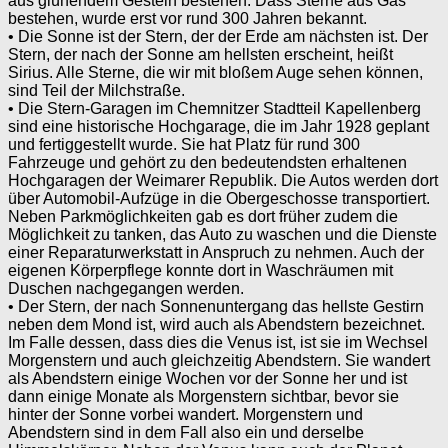
aus glühendem Gestein bestehen. Dass Sterne aus Gas
bestehen, wurde erst vor rund 300 Jahren bekannt.
• Die Sonne ist der Stern, der der Erde am nächsten ist. Der
Stern, der nach der Sonne am hellsten erscheint, heißt
Sirius. Alle Sterne, die wir mit bloßem Auge sehen können,
sind Teil der Milchstraße.
• Die Stern-Garagen im Chemnitzer Stadtteil Kapellenberg
sind eine historische Hochgarage, die im Jahr 1928 geplant
und fertiggestellt wurde. Sie hat Platz für rund 300
Fahrzeuge und gehört zu den bedeutendsten erhaltenen
Hochgaragen der Weimarer Republik. Die Autos werden dort
über Automobil-Aufzüge in die Obergeschosse transportiert.
Neben Parkmöglichkeiten gab es dort früher zudem die
Möglichkeit zu tanken, das Auto zu waschen und die Dienste
einer Reparaturwerkstatt in Anspruch zu nehmen. Auch der
eigenen Körperpflege konnte dort in Waschräumen mit
Duschen nachgegangen werden.
• Der Stern, der nach Sonnenuntergang das hellste Gestirn
neben dem Mond ist, wird auch als Abendstern bezeichnet.
Im Falle dessen, dass dies die Venus ist, ist sie im Wechsel
Morgenstern und auch gleichzeitig Abendstern. Sie wandert
als Abendstern einige Wochen vor der Sonne her und ist
dann einige Monate als Morgenstern sichtbar, bevor sie
hinter der Sonne vorbei wandert. Morgenstern und
Abendstern sind in dem Fall also ein und derselbe