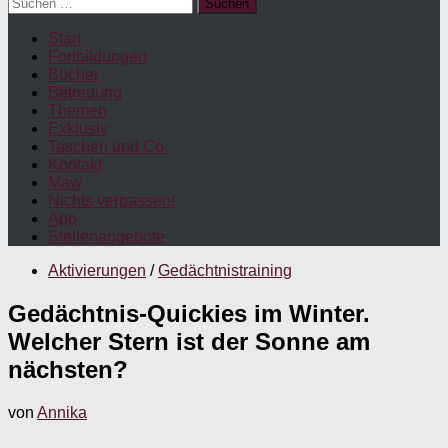
Suchen
nach:
Start
Fortbildungen
Bücher
Betreuung
Themen
Exklusiv
Taschen und Co.
Kontakt
Maw
Nichts verpassen!
App
Stellenangebote
Aktivierungen
/
Gedächtnistraining
Gedächtnis-Quickies im Winter.
Welcher Stern ist der Sonne am
nächsten?
von
Annika