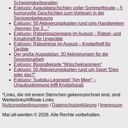
Schwierigkeitsgraden
Exklusiv: Augustgeschichten voller Sommerfreude – 5
humorvolle Geschichten zum Vorlesen in der
Seniorenbetreuung
Exklusiv: 50 Aktivierungskarten rund ums Handwerken
„Nennen Sie 3…“
Exklusiv: Rätselspaziergang im August – Rätsel- und
Kreativheft für Ungeübte
Exklusiv: Rätselreise im August – Knobelheft für
Geübte
Der große Augustplan: 30 Aktivierungen für die
Seniorenarbeit
Exklusiv: Biografiekarte “Wäscheklammern”
Exklusiv: 50 Aktivierungskarten rund um Sport “Dies
oder das?”
Exklusiv: Sudoku-Legespiel “Am Meer” –
Urlaubsstimmung trifft Knobelspaß
*Links, die mit einem Sternchen gekennzeichnet sind, sind
Werbelinks/Affiliate-Links
Nutzungsbedingungen
/
Datenschutzerklärung
/
Impressum
Mal-alt-werden © 2026. Alle Rechte vorbehalten.