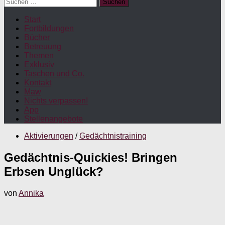
Suchen
nach:
Start
Fortbildungen
Bücher
Betreuung
Themen
Exklusiv
Taschen und Co.
Kontakt
Maw
Nichts verpassen!
App
Stellenangebote
Aktivierungen
/
Gedächtnistraining
Gedächtnis-Quickies! Bringen
Erbsen Unglück?
von
Annika