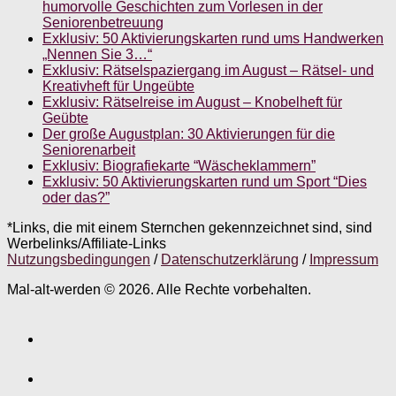
humorvolle Geschichten zum Vorlesen in der
Seniorenbetreuung
Exklusiv: 50 Aktivierungskarten rund ums Handwerken
„Nennen Sie 3…“
Exklusiv: Rätselspaziergang im August – Rätsel- und
Kreativheft für Ungeübte
Exklusiv: Rätselreise im August – Knobelheft für
Geübte
Der große Augustplan: 30 Aktivierungen für die
Seniorenarbeit
Exklusiv: Biografiekarte “Wäscheklammern”
Exklusiv: 50 Aktivierungskarten rund um Sport “Dies
oder das?”
*Links, die mit einem Sternchen gekennzeichnet sind, sind
Werbelinks/Affiliate-Links
Nutzungsbedingungen
/
Datenschutzerklärung
/
Impressum
Mal-alt-werden © 2026. Alle Rechte vorbehalten.