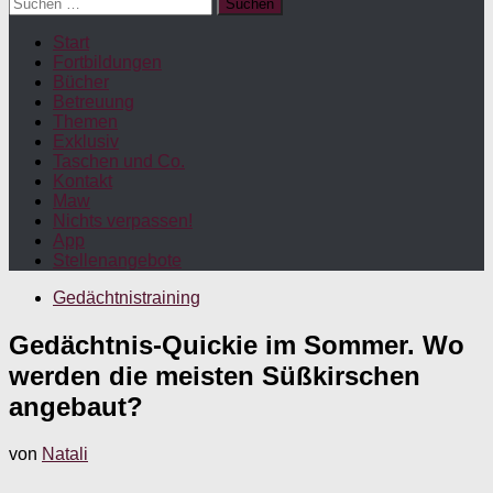
Suchen
nach:
Start
Fortbildungen
Bücher
Betreuung
Themen
Exklusiv
Taschen und Co.
Kontakt
Maw
Nichts verpassen!
App
Stellenangebote
Gedächtnistraining
Gedächtnis-Quickie im Sommer. Wo
werden die meisten Süßkirschen
angebaut?
von
Natali