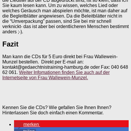
die Liedtitel auf der CD abgedruckt sind, ist so klein, dass ich
Sie kaum lesen kann. Um zu wissen, welches Lied oder
welches Geräusch man abspielen möchte, ist man daher auf
die Begleitblätter angewiesen. Da die Beleitblätter nicht in
die “Umverpackung” passen, sind Sie bei mir schnell
verknickt- das ist aber bei ordentlicheren Menschen bestimmt
anders ;-).
Fazit
Man kann die CDs für 5 Euro direkt bei Frau Wallewein-
Munzel bestellen. Direkt per E-mail an:
kontakt@gedaechtnistraining-hamburg.de oder Fax: 040 648
62 061.
Weiter Infomationen finden Sie auch auf der
Internetseite von Frau Wallewein-Munzel.
Kennen Sie die CDs? Wie gefallen Sie Ihnen Ihnen?
Hinterlassen Sie doch einfach einen Kommentar.
merken