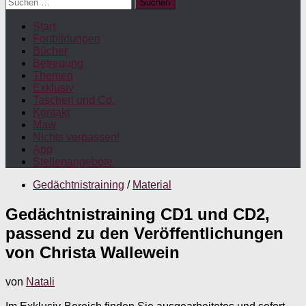
Suchen
nach:
Start
Fortbildungen
Bücher
Betreuung
Themen
Exklusiv
Taschen und Co.
Kontakt
Maw
Nichts verpassen!
App
Stellenangebote
Gedächtnistraining
/
Material
Gedächtnistraining CD1 und CD2,
passend zu den Veröffentlichungen
von Christa Wallewein
von
Natali