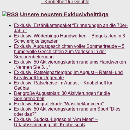
Unsere neusten Exklusivbeiträge
Exklusiv: Erzählkartenpaket “Erinnerungen an die 70er-
Jahre”
Exklusiv: Wörterbingo Handwerken – Bingokarten in 3
Schwierigkeitsgraden
Exklusiv: Augustgeschichten voller Sommerfreude – 5
humorvolle Geschichten zum Vorlesen in der
Seniorenbetreuung
Exklusiv: 50 Aktivierungskarten rund ums Handwerken
„Nennen Sie 3…“
Exklusiv: Rätselspaziergang im August – Rätsel- und
Kreativheft für Ungeübte
Exklusiv: Rätselreise im August – Knobelheft für
Geübte
Der große Augustplan: 30 Aktivierungen für die
Seniorenarbeit
Exklusiv: Biografiekarte “Wäscheklammern”
Exklusiv: 50 Aktivierungskarten rund um Sport “Dies
oder das?”
Exklusiv: Sudoku-Legespiel “Am Meer” –
Urlaubsstimmung trifft Knobelspaß