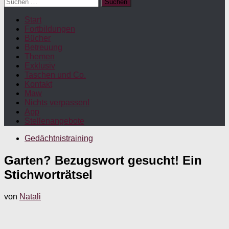
Suchen
nach:
Start
Fortbildungen
Bücher
Betreuung
Themen
Exklusiv
Taschen und Co.
Kontakt
Maw
Nichts verpassen!
App
Stellenangebote
Gedächtnistraining
Garten? Bezugswort gesucht! Ein
Stichworträtsel
von
Natali