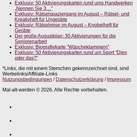
Exklusiv: 50 Aktivierungskarten rund ums Handwerken
„Nennen Sie 3…“
Exklusiv: Rätselspaziergang im August – Rätsel- und
Kreativheft für Ungeübte
Exklusiv: Rätselreise im August – Knobelheft für
Geübte
Der große Augustplan: 30 Aktivierungen für die
Seniorenarbeit
Exklusiv: Biografiekarte “Wäscheklammern”
Exklusiv: 50 Aktivierungskarten rund um Sport “Dies
oder das?”
*Links, die mit einem Sternchen gekennzeichnet sind, sind
Werbelinks/Affiliate-Links
Nutzungsbedingungen
/
Datenschutzerklärung
/
Impressum
Mal-alt-werden © 2026. Alle Rechte vorbehalten.