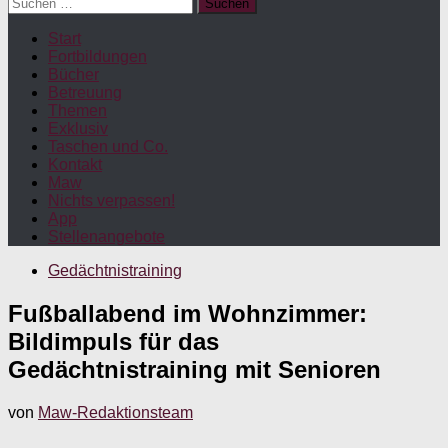
Suchen
nach:
Start
Fortbildungen
Bücher
Betreuung
Themen
Exklusiv
Taschen und Co.
Kontakt
Maw
Nichts verpassen!
App
Stellenangebote
Gedächtnistraining
Fußballabend im Wohnzimmer:
Bildimpuls für das
Gedächtnistraining mit Senioren
von
Maw-Redaktionsteam