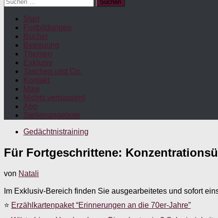
Suchen
nach:
Start
Fortbildungen
Bücher
Betreuung
Themen
Exklusiv
Taschen und Co.
Kontakt
Maw
Nichts verpassen!
App
Stellenangebote
Gedächtnistraining
Für Fortgeschrittene: Konzentration
von
Natali
Im Exklusiv-Bereich finden Sie ausgearbeitetes und sofort ein
⭐
Erzählkartenpaket “Erinnerungen an die 70er-Jahre”