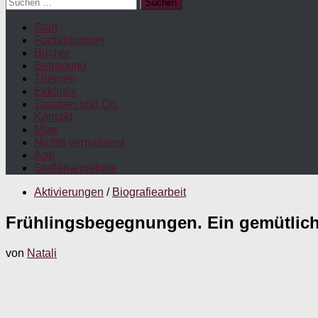
Suchen
nach:
Start
Fortbildungen
Bücher
Betreuung
Themen
Exklusiv
Taschen und Co.
Kontakt
Maw
Nichts verpassen!
App
Stellenangebote
Aktivierungen
/
Biografiearbeit
Frühlingsbegegnungen. Ein gemütlic
von
Natali