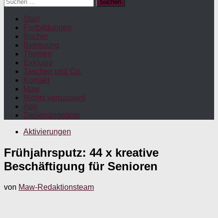
Suchen
nach:
Start
Fortbildungen
Bücher
Betreuung
Themen
Exklusiv
Taschen und Co.
Kontakt
Maw
Nichts verpassen!
App
Stellenangebote
Aktivierungen
Frühjahrsputz: 44 x kreative
Beschäftigung für Senioren
von
Maw-Redaktionsteam