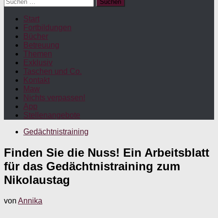
Suchen
nach:
Start
Fortbildungen
Bücher
Betreuung
Themen
Exklusiv
Taschen und Co.
Kontakt
Maw
Nichts verpassen!
App
Stellenangebote
Gedächtnistraining
Finden Sie die Nuss! Ein Arbeitsblatt
für das Gedächtnistraining zum
Nikolaustag
von
Annika