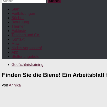
Suchen
nach:
Start
Fortbildungen
Bücher
Betreuung
Themen
Exklusiv
Taschen und Co.
Kontakt
Maw
Nichts verpassen!
App
Stellenangebote
Gedächtnistraining
Finden Sie die Biene! Ein Arbeitsblatt
von
Annika