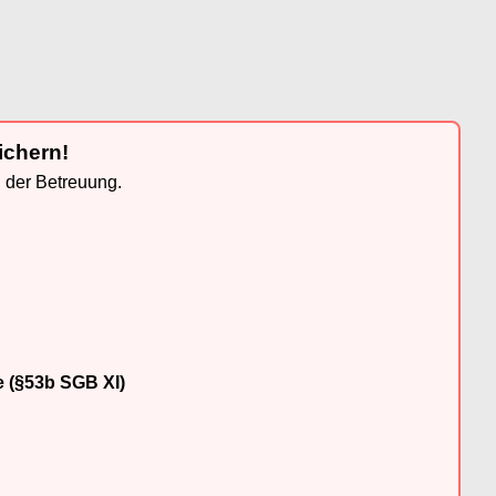
ichern!
n der Betreuung.
e (§53b SGB XI)