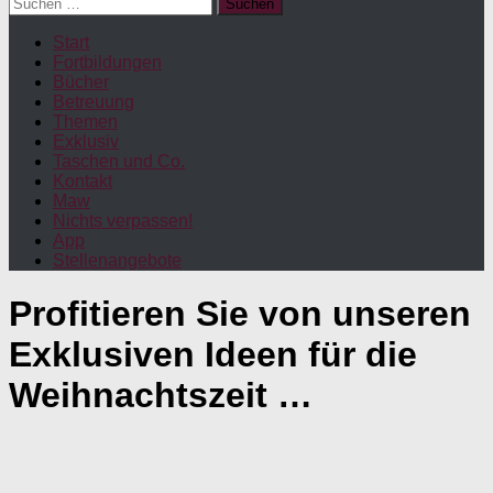
Suchen
nach:
Start
Fortbildungen
Bücher
Betreuung
Themen
Exklusiv
Taschen und Co.
Kontakt
Maw
Nichts verpassen!
App
Stellenangebote
Profitieren Sie von unseren
Exklusiven Ideen für die
Weihnachtszeit …