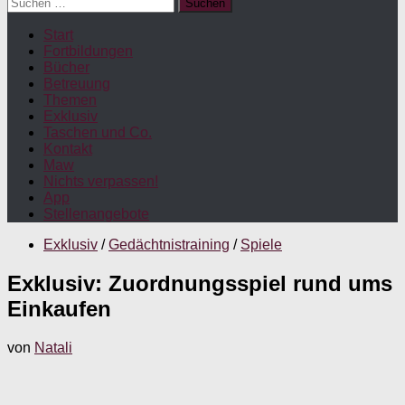
Suchen
nach:
Start
Fortbildungen
Bücher
Betreuung
Themen
Exklusiv
Taschen und Co.
Kontakt
Maw
Nichts verpassen!
App
Stellenangebote
Exklusiv
/
Gedächtnistraining
/
Spiele
Exklusiv: Zuordnungsspiel rund ums
Einkaufen
von
Natali