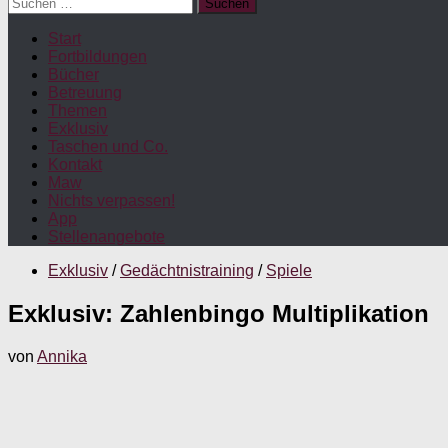
Suchen
nach:
Start
Fortbildungen
Bücher
Betreuung
Themen
Exklusiv
Taschen und Co.
Kontakt
Maw
Nichts verpassen!
App
Stellenangebote
Exklusiv
/
Gedächtnistraining
/
Spiele
Exklusiv: Zahlenbingo Multiplikation
von
Annika