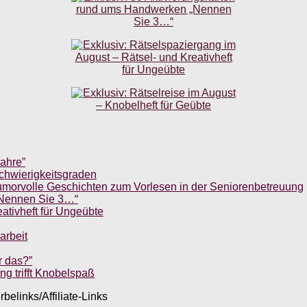
Jahre”
chwierigkeitsgraden
umorvolle Geschichten zum Vorlesen in der Seniorenbetreuung
„Nennen Sie 3…“
ativheft für Ungeübte
arbeit
r das?”
g trifft Knobelspaß
belinks/Affiliate-Links