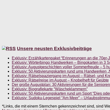
Unsere neusten Exklusivbeiträge
Exklusiv: Erzählkartenpaket “Erinnerungen an die 70er-
Exklusiv: Wörterbingo Handwerken – Bingokarten in 3 S
Exklusiv: Augustgeschichten voller Sommerfreude – 5 h
Exklusiv: 50 Aktivierungskarten rund ums Handwerken 
Exklusiv: Rätselspaziergang im August – Rätsel- und Kre
Exklusiv: Rätselreise im August – Knobelheft für Geübte
Der große Augustplan: 30 Aktivierungen für die Senioren
Exklusiv: Biografiekarte “Wäscheklammern”
Exklusiv: 50 Aktivierungskarten rund um Sport “Dies ode
Exklusiv: Sudoku-Legespiel “Am Meer” – Urlaubsstimmun
*Links, die mit einem Sternchen gekennzeichnet sind, sind Wer