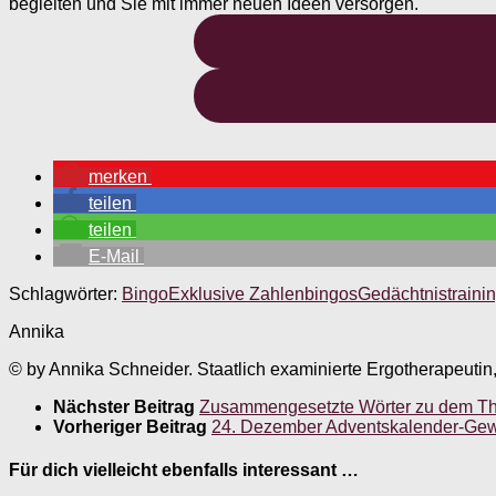
begleiten und Sie mit immer neuen Ideen versorgen.
merken
teilen
teilen
E-Mail
Schlagwörter:
Bingo
Exklusive Zahlenbingos
Gedächtnistraini
Annika
© by Annika Schneider. Staatlich examinierte Ergotherapeutin
Nächster Beitrag
Zusammengesetzte Wörter zu dem Them
Vorheriger Beitrag
24. Dezember Adventskalender-Gewi
Für dich vielleicht ebenfalls interessant …