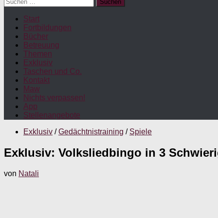
Suchen
nach:
Start
Fortbildungen
Bücher
Betreuung
Themen
Exklusiv
Taschen und Co.
Kontakt
Maw
Nichts verpassen!
App
Stellenangebote
Exklusiv
/
Gedächtnistraining
/
Spiele
Exklusiv: Volksliedbingo in 3 Schwier
von
Natali